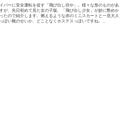
イバーに安全運転を促す「飛び出し坊や」。様々な形のものがあ
すが、先日初めて見た女の子版、「飛び出し少女」が妙に艶めか
ったので紹介します。燃えるような赤のミニスカートと一見大人
っぽい靴のせいか、どことなくホステスっぽいですね。...