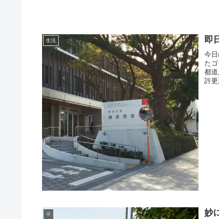
即
生活
今日
たゴ
都道
許更
妙
※