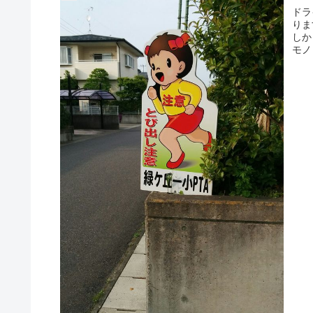
ドラ
りま
しか
モノ