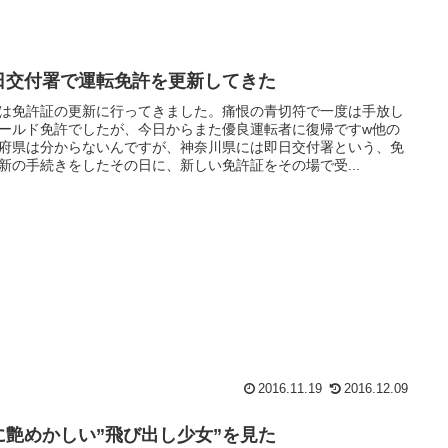
日交付署で運転免許を更新してきた
は免許証の更新に行ってきました。痛恨の青切符で一度は手放し
ールド免許でしたが、今日からまた優良運転者に復帰ですw他の
府県は分からないんですが、神奈川県には即日交付署という、免
新の手続きをしたその日に、新しい免許証をその場で受...
2016.11.19
2016.12.09
に艶めかしい”飛び出し少女”を見た