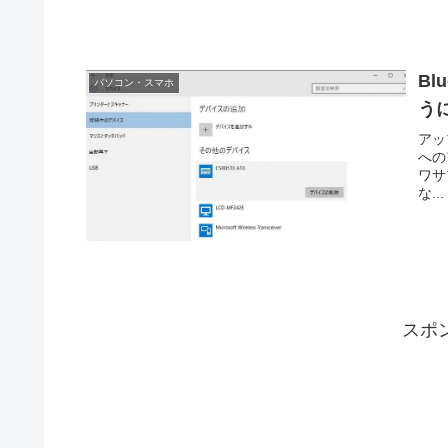
Bl
パソコン・スマホ
う
アッ
への
ワサプ
な...
スポ