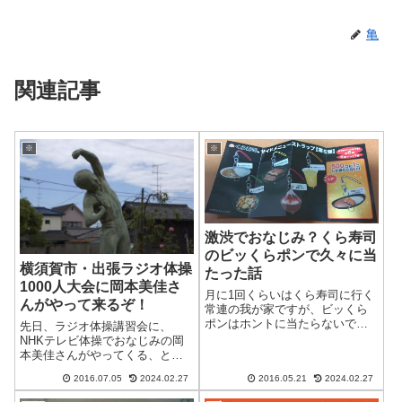
亀
関連記事
※
※
激渋でおなじみ？くら寿司
のビッくらポンで久々に当
横須賀市・出張ラジオ体操
たった話
1000人大会に岡本美佳さ
月に1回くらいはくら寿司に行く
んがやって来るぞ！
常連の我が家ですが、ビッくら
ポンはホントに当たらないです
先日、ラジオ体操講習会に、
ね。ちょっと前は3回に1回ぐら
NHKテレビ体操でおなじみの岡
いは当たっていたような気がす
本美佳さんがやってくる、とい
るんですが、最近は当たらない
う話をさせていただきました。
2016.07.05
2024.02.27
2016.05.21
2024.02.27
ままオアイソというのも珍しく
しかし残念なことに、知ったの
ありません。ぶっちゃけると、
が講習会の前日ということで、