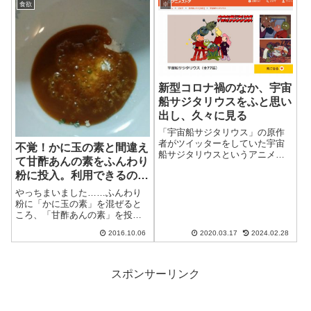
食欲
※
別に家族の誰...
有用性ゼロの単なる岡本さんリ
スペクトなエントリーになって
しまいました。岡...
新型コロナ禍のなか、宇宙
船サジタリウスをふと思い
出し、久々に見る
「宇宙船サジタリウス」の原作
者がツイッターをしていた宇宙
不覚！かに玉の素と間違え
船サジタリウスというアニメが
て甘酢あんの素をふんわり
子供の頃放送されていて、細か
粉に投入。利用できるの
い内容は覚えていないものの、
毎週ドキドキワクワクしながら
か。
やっちまいました……ふんわり
見ていた、ということは覚えて
粉に「かに玉の素」を混ぜると
います。先日、こんなツイート
ころ、「甘酢あんの素」を投
を見かけてふと思...
入……ぼーっとしてたんでしょ
2016.10.06
2020.03.17
2024.02.28
うね。さらに不覚！ベーキング
パウダーを切らしてたふんわり
粉というのは、ふくらし粉（ベ
ーキングパウダー）＋でん粉
スポンサーリンク
（片栗粉？）＋乾燥ネ...