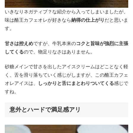
いきなりネガティブ？な紹介から入ってしまいましたが、
味は酪王カフェオレが好きなら
納得の仕上がり
だと思いま
す。
甘さは控えめ
ですが、牛乳本来の
コクと旨味が強烈に主張
してくる
ので、物足りなさはありません。
砂糖メインで甘さを出したアイスクリームはどことなく軽
く、舌を滑り落ちていく感じがしますが、この酪王カフェ
オレアイスは、
しっかりと舌にまとわりついてくる
感じで
すね。
意外とハードで満足感アリ