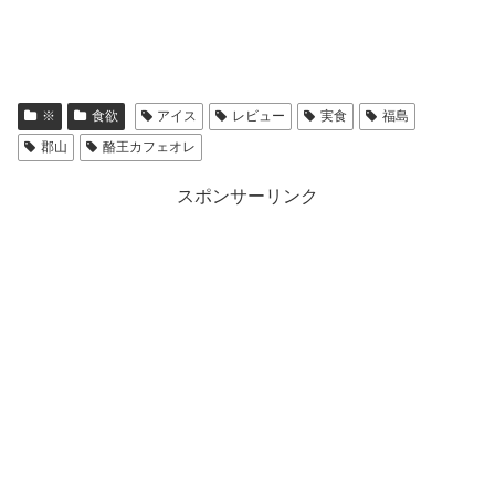
※
食欲
アイス
レビュー
実食
福島
郡山
酪王カフェオレ
スポンサーリンク