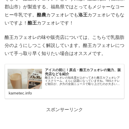
郡山市）が製造する、福島県ではとってもメジャーなコー
ヒー牛乳です。
酪農
カフェオレでも
洛王
カフェオレでもな
いですよ！
酪王
カフェオレです！
酪王カフェオレの味や販売店については、こちらで乳脂肪
分のようにしつこく解説しています。酪王カフェオレにつ
いて手っ取り早く知りたい場合はオススメです。
アイスの前に！原点・酪王カフェオレの魅力、販
売店などを紹介
酪王カフェオレの知名度が上がってきた酪王カフェオレア
イスクリーム、えらい話題になっていますね。TBSとテレ
ビ朝日が、夕方の全国ニュースで取り上げたのが大きいみ
たいです。福島県内の状況は分からないんですが、県外で
は今のところ、八重洲の観光物産...
kametec.info
スポンサーリンク