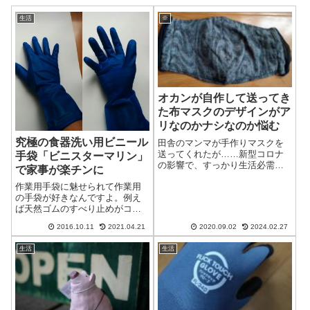
生活
※
オカンが自作して送ってき
た布マスクのデザインがア
リなのかナシなのか悩む
究極の食器洗い用ビニール
田舎のマンマが手作りマスクを
送ってくれたが……新型コロナ
手袋「ビニスターマリン」
の影響で、すっかり生活必需品
で家事が楽チンに
になってしまったマスク。以前
作業用手袋に魅せられて作業用
のようにダイソーで30枚100円
の手袋が好きなんですよ。例え
（＋税）とかでは買えなくなっ
ば天然ゴムのすべり止めがコー
てしまったので自作する人も増
ティングされた軍手。摩擦力の
えてきましたよね。そんな息子
2016.10.11
2021.04.21
2020.09.02
2024.02.27
お陰で、素手の時に比べて、持
家族を慮って...
てる重さが格段に上がります。
生活
生活
荷物運ぶ作業を素手でやってる
人とか見ると、トレーニングの
ためにあえて苦行...