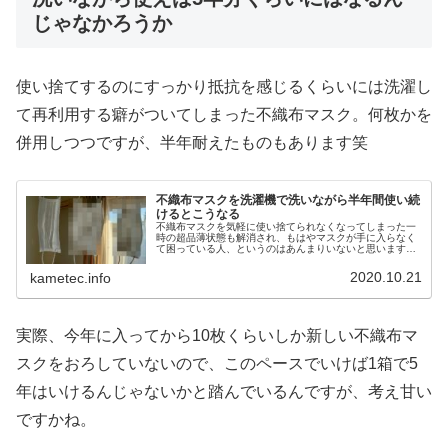
じゃなかろうか
使い捨てするのにすっかり抵抗を感じるくらいには洗濯し
て再利用する癖がついてしまった不織布マスク。何枚かを
併用しつつですが、半年耐えたものもあります笑
不織布マスクを洗濯機で洗いながら半年間使い続
けるとこうなる
不織布マスクを気軽に使い捨てられなくなってしまった一
時の超品薄状態も解消され、もはやマスクが手に入らなく
て困っている人、というのはあんまりいないと思います。
でも無かった時期を経験すると、一回使ってポイ、という
のは抵抗があって……値段も以前に...
2020.10.21
kametec.info
実際、今年に入ってから10枚くらいしか新しい不織布マ
スクをおろしていないので、このペースでいけば1箱で5
年はいけるんじゃないかと踏んでいるんですが、考え甘い
ですかね。