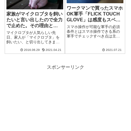
ワークマンで買ったスマホ
OK軍手「FLICK TOUCH
家族がマイクロブタを飼い
GLOVE」は感度もスベリ
たいと言い出したので全力
もグリップ力も優秀
で止めた。その理由と
スマホ操作が可能な軍手の必須
は……
条件とはスマホ操作できる系の
マイクロブタが人気らしい先
軍手でチェックすべき点は主に
日、家人が「マイクロブタ」を
３つ。「感度」「指先の滑り具
飼いたい、と切り出してきまし
合」「グリップ力」です。まず
た。猫の毛でくしゃみが止まら
「感度」ですが、ニトリルコー
2016.06.29
2021.04.21
2021.07.21
なくなるような人間が何故……
トやウレタンコートの軍手は、
家人は、その理由を熱っぽく語
実は特にスマホ操作OKとの表示
り始めました。ちなみにマイク
が無い場合でも...
ロブタとはこれのことです。
スポンサーリンク
YouTubeから。...