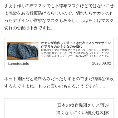
まあ手作りの布マスクでも不織布マスクほどではないにせ
よ感染をある程度防げるらしいので、切れたらオカンの作
ったデザインが微妙なマスクもあるし、しばらくはマスク
切れの心配は不要ですね。
オカンが自作して送ってきた布マスクのデザイン
がアリなのかナシなのか悩む
田舎のマンマが手作りマスクを送ってくれたが……新型コ
ロナの影響で、すっかり生活必需品になってしまったマス
ク。以前のようにダイソーで30枚100円（＋税）とかでは
買えなくなってしまったので自作する人も増えてきました
よね。そんな息子家族を慮って...
2020.09.02
kametec.info
ネット通販だと送料込みだったりするのでまだ結構な値段
するんですよね。もっと安いのもあるようですが……
[日本の検査機関クリア/耳が
痛くなりにくい/個別包装]累