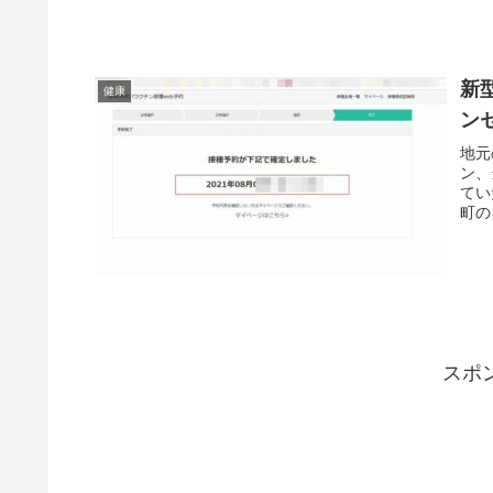
新
健康
ン
地元
ン、
てい
町の
スポ