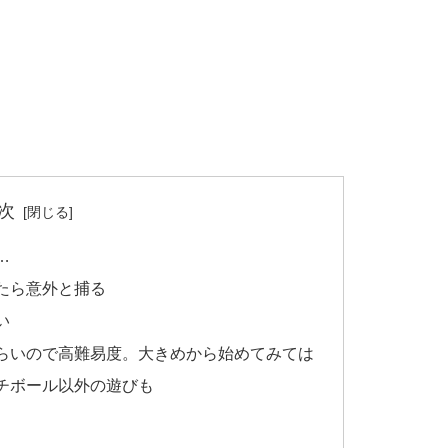
次
…
たら意外と捕る
い
らいので高難易度。大きめから始めてみては
チボール以外の遊びも