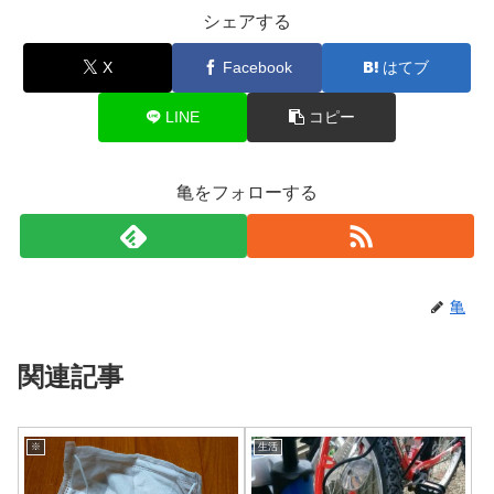
シェアする
X
Facebook
はてブ
LINE
コピー
亀をフォローする
亀
関連記事
※
生活