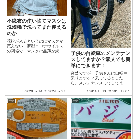
不織布の使い捨てマスクは
洗濯機で洗ってまた使える
のか
花粉が来るというのにマスクが
買えない！新型コロナウイルス
の関係で、マスクの品薄が続い
子供の自転車のメンテナン
ていますが、そろそろ花粉が舞
スしてますか？素人でも簡
う季節でもありまして……外出
単にできます！
にはマスクが必須なんですよ。
我が家にも多少の蓄えはありま
突然ですが、子供さんは自転車
すが、いつまた手に入るか分か
乗りますか？乗ってるとした
らない今の状況を...
ら、メンテナンスってしてます
か？メンテナンスにも色々あっ
2020.02.14
2024.02.27
2016.10.19
2017.12.07
て、なかには技術が必要なもの
もありますが、最低限のメンテ
生活
生活
をしておくだけで、パンク等の
トラブルも無く、長くキレイに
乗ることができます...