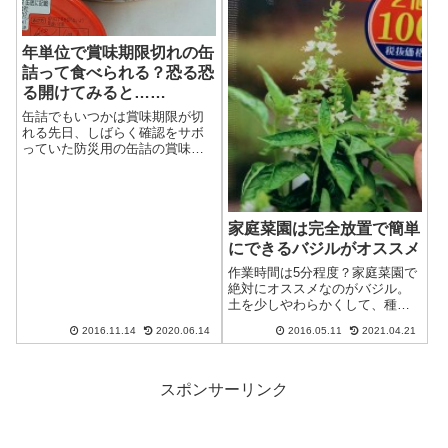
年単位で賞味期限切れの缶
詰って食べられる？恐る恐
る開けてみると……
缶詰でもいつかは賞味期限が切
れる先日、しばらく確認をサボ
っていた防災用の缶詰の賞味期
限チェックをしたんですが……
いやー時の経つのは早いです
ね。軒並み賞味期限を過ぎてい
ました。本当は計画的に入れ替
家庭菜園は完全放置で簡単
えて消費していくべきだったん
ですが、うっかり忘...
にできるバジルがオススメ
作業時間は5分程度？家庭菜園で
絶対にオススメなのがバジル。
土を少しやわらかくして、種を
ばら撒いておけば勝手に育ち、
2016.11.14
2020.06.14
2016.05.11
2021.04.21
あっというまに生い茂ります。
これは我が家のミニトマト畑。
慎ましい限りです。ダイソーで2
袋100円。1袋あれば充分なの
スポンサーリンク
で、もう1...