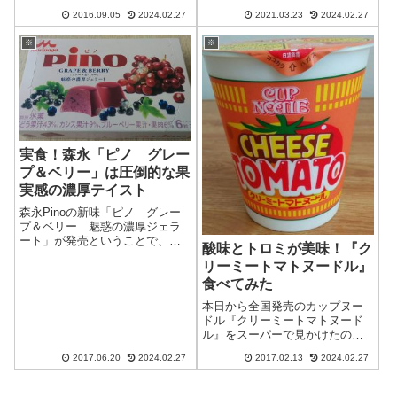
パーで売られていて、まあコロ
のですが、何しろお盆の時期な
ナで去年は帰省しなかったし、
2016.09.05
2024.02.27
2021.03.23
2024.02.27
ので、混雑がヤバいだろうとい
里心にほだされて気がつけば買
うことで敬遠していたんです
い物かごに入れち...
※
※
ね。が、今年は激混みイベント
「次世代ワールドホビーフェ
ア」などを経験したこ...
実食！森永「ピノ グレー
プ＆ベリー」は圧倒的な果
実感の濃厚テイスト
森永Pinoの新味「ピノ グレー
プ＆ベリー 魅惑の濃厚ジェラ
ート」が発売ということで、早
酸味とトロミが美味！『ク
速購入してきました。近所のヨ
リーミートマトヌードル』
ーカドーで税込み138円。ピノっ
て高級なイメージだったんです
食べてみた
が、意外と安いんですね。棒ア
本日から全国発売のカップヌー
イスやカップアイスばかり食べ
ドル『クリーミートマトヌード
ているの...
ル』をスーパーで見かけたの
で、早速買ってきました。シン
2017.06.20
2024.02.27
2017.02.13
2024.02.27
プルなデザインパッケージはシ
ンプルの一言。例の「謎肉祭」
や、先日発売したイロモノ「抹