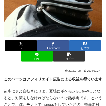
X
Facebook
はてブ
LINE
コピー
2016.07.27
2024.02.27
このページはアフィリエイト広告による収益を得ています
徒歩にせよ自転車にせよ、夏場にポケモンGOをやるとな
ると、対策をしなければならないのは熱暴走です。という
ことで、僕が炎天下でIngressをしていた時の、熱暴走対