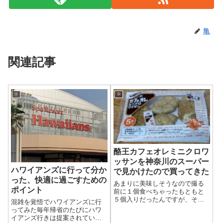
亀
関連記事
※
※
酪王カフェオレミニクロワ
ッサンを神奈川のスーパー
ハワイアンズに行って分か
で見かけたので買ってきた
った、快適に過ごすための
あまりに美味しそうなので撮る
ポイント
前に１個食べちゃったもともと
５個入りだったんですが、そう
混雑を覚悟でハワイアンズに行
いう理由でトップ画像は４つし
ってみた毎年帰省のたびにハワ
か入っていません。近所のスー
イアンズ行きは提案されていた