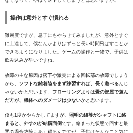
なくなって、やはり落下してしまうとは思いますが。
操作は意外とすぐ慣れる
難易度ですが、息子にもやらせてみましたが、意外とすぐ
に上達して、僕なんかよりはずっと長い時間飛ばすことが
できるようになりました。ゲームの操作と一緒で、子供は
飲み込みが早いですね。
故障の主な原因は落下や激突による回転部の故障でしょう
から、
ソフトな離着陸をまず練習すれば、長く遊べる
んじ
ゃないかと思います。
フローリングよりは畳の部屋で遊ん
だ方が、機体へのダメージは少ない
かと思います。
僕も1度かやらかしてますが、
照明の紐等がシャフトに絡
まると、外すのが結構面倒
です。絡まった状態で回すと最
悪の場合故障もあり得るんですが、子供はそんなこと気に