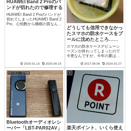
HUAWEI Band 2 Proのバ
ンドが切れたので修理する
HUAWEI Band 2 Proのバンドが
切れてしまったHUAWEI Band 2
Pro、心拍数から睡眠の質なんか
どうしても信用できなかっ
まで測定してくれるスマートバ
ンドを使っているんですが、こ
たスマホの防水ケースをプ
のたびバンドの部分が根本から
ールに沈めたところ……
すっぽり取れて使えなくなって
スマホの防水ケースデビューシ
しまったの...
ーズンが終わってしまったので
今更なんですが、今年の夏は防
水ケースを利用して、プールに
2020.01.14
2020.06.15
2017.09.06
2024.02.27
スマホを持ち込みました。もち
ろん持ち込みが可能なレジャー
パソコン・スマホ
※
プールのみです。まだ子供たち
が小さい頃は、何をするにも一
家全員で移動して...
Bluetoothオーディオレシ
楽天ポイント、いくら使え
ーバー「LBT-PAR02AV」