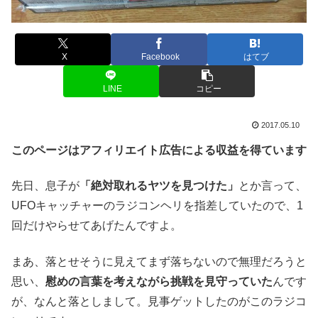
X
Facebook
はてブ
LINE
コピー
2017.05.10
このページはアフィリエイト広告による収益を得ています
先日、息子が
「絶対取れるヤツを見つけた」
とか言って、
UFOキャッチャーのラジコンヘリを指差していたので、1
回だけやらせてあげたんですよ。
まあ、落とせそうに見えてまず落ちないので無理だろうと
思い、
慰めの言葉を考えながら挑戦を見守っていた
んです
が、なんと落としまして。見事ゲットしたのがこのラジコ