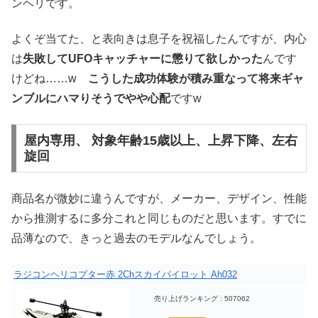
ンヘリです。
よくぞ当てた、と表向きは息子を祝福したんですが、内心
は
失敗してUFOキャッチャーに懲りて欲しかった
んです
けどね……w
こうした成功体験が積み重なって将来ギャ
ンブルにハマりそうでやや心配
ですw
屋内専用、 対象年齢15歳以上、上昇下降、左右
旋回
商品名が微妙に違うんですが、メーカー、デザイン、性能
から推測するに多分これと同じものだと思います。すでに
品薄なので、きっと過去のモデルなんでしょう。
ラジコンヘリコプター赤 2Chスカイパイロット Ah032
売り上げランキング : 507062