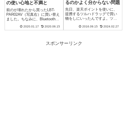
るのかよく分からない問題
の使い心地と不満と
先日、楽天ポイントを使いに、
前のが壊れたから買ったLBT-
提携するツルハドラッグで買い
PAR02AV（写真右）に買い替え
物をしにいったんですよ。ツル
ました。ちなみに、Bluetoothオ
ハドラッグは普段利用しないん
ーディオレシーバーとは、自分
2020.01.17
2020.06.15
2016.09.15
2024.02.27
ですが、楽天ポイントってたま
の好きなイヤホンを挿すことで
に突然降ってくるじゃないです
ワイヤレス化できるという代物
か。そういうのって期間限定な
です。5、6年くらい前に買った
ので、失効する前に使おうとい
LBT-PAR500AV...
スポンサーリンク
うことで行ってき...