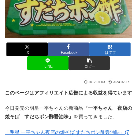
X
Facebook
はてブ
LINE
コピー
2017.07.03
2024.02.27
このページはアフィリエイト広告による収益を得ています
今日発売の明星一平ちゃんの新商品『
一平ちゃん 夜店の
焼そば すだちポン酢醤油味』
を買ってきました。
「明星 一平ちゃん夜店の焼そば すだちポン酢醤油味」(7