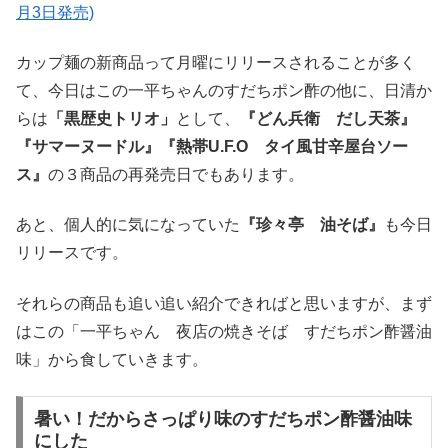
月3日発売)
カップ麺の新商品って月曜にリリースされることが多く
て、今日はこの一平ちゃんのすだちポン酢の他に、日清か
らは
「黒歴史トリオ」
として、
『どん兵衛 だし天茶』
『サマーヌードル』『熱帯U.F.O タイ風甘辛屋台ソー
ス』
の３商品の再発売日でもあります。
あと、個人的に気になっていた
『珍々亭 油そば』
も今日
リリースです。
それらの商品も追い追い紹介できればと思いますが、まず
はこの「一平ちゃん 夜店の焼きそば すだちポン酢醤油
味」から食していきます。
暑い！だからさっぱり味のすだちポン酢醤油味
にした