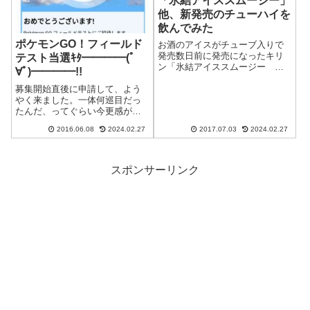
「氷結アイススムージー」
他、新発売のチューハイを
飲んでみた
ポケモンGO！フィールド
お酒のアイスがチューブ入りで
発売数日前に発売になったキリ
テスト当選ｷﾀ━━━━(ﾟ
ン「氷結アイススムージー ラ
∀ﾟ)━━━━!!
イチ」「氷結アイススムージ
募集開始直後に申請して、よう
ー パイナップル」が気になっ
やく来ました。一体何巡目だっ
たので、いくつか新発売のチュ
たんだ、ってぐらい今更感が強
ーハイと合わせて買ってきまし
いですが、やりたかった気持ち
た。「キリン 氷結®アイススム
2016.06.08
2024.02.27
2017.07.03
2024.02.27
は今も変わらないのでとてもう
ージー ライチ／...
れしいですね。プレイ画面や内
容などを明かすことは堅く止め
られているので、公式から明か
スポンサーリンク
されている情報以...