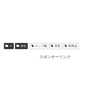
※
食欲
カップ麺
実食
新商品
スポンサーリンク