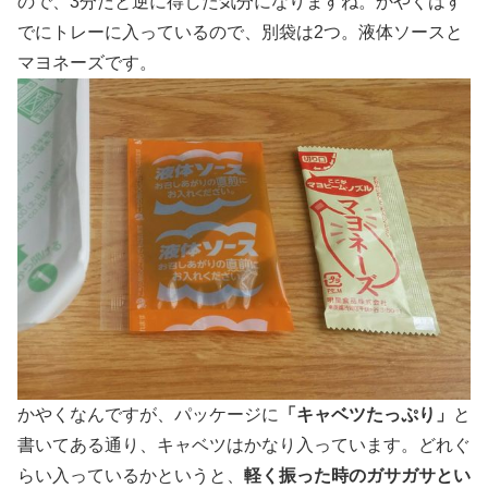
ので、3分だと逆に得した気分になりますね。かやくはす
でにトレーに入っているので、別袋は2つ。液体ソースと
マヨネーズです。
かやくなんですが、パッケージに
「キャベツたっぷり」
と
書いてある通り、キャベツはかなり入っています。どれぐ
らい入っているかというと、
軽く振った時のガサガサとい