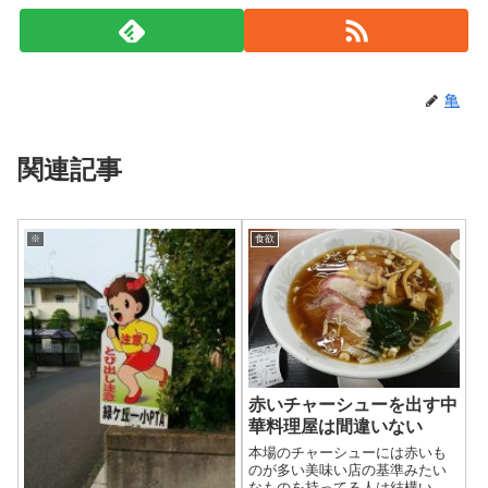
亀
関連記事
※
食欲
赤いチャーシューを出す中
華料理屋は間違いない
本場のチャーシューには赤いも
のが多い美味い店の基準みたい
なものを持ってる人は結構いる