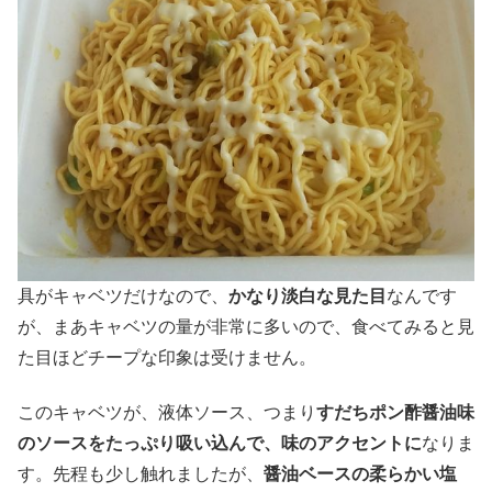
具がキャベツだけなので、
かなり淡白な見た目
なんです
が、まあキャベツの量が非常に多いので、食べてみると見
た目ほどチープな印象は受けません。
このキャベツが、液体ソース、つまり
すだちポン酢醤油味
のソースをたっぷり吸い込んで、味のアクセントに
なりま
す。先程も少し触れましたが、
醤油ベースの柔らかい塩