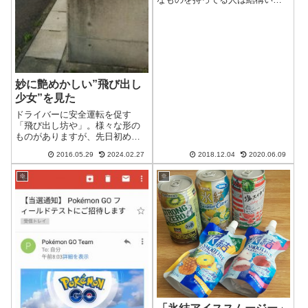
と思うんですが、僕の中で「赤
いチャーシューを出す中華料理
店にハズレ無し」という信念が
あります。冒頭のラーメンの上
に乗っかってるチャーシュー、
縁の部分が赤いで...
妙に艶めかしい”飛び出し
少女”を見た
ドライバーに安全運転を促す
「飛び出し坊や」。様々な形の
ものがありますが、先日初めて
見た女の子版、「飛び出し少
2016.05.29
2024.02.27
2018.12.04
2020.06.09
女」が妙に艶めかしかったので
紹介します。燃えるような赤の
※
※
ミニスカートと一見大人モノっ
ぽい靴のせいか、どことなくホ
ステスっぽいですね。...