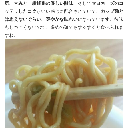
気、甘み
と、
柑橘系の優しい酸味
、そして
マヨネーズのコ
ッテリしたコク
がいい感じに配合されていて、
カップ麺と
は思えないぐらい、爽やかな味わい
になっています。後味
もしつこくないので、多めの麺でもするすると食べられま
すね。