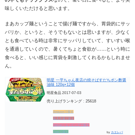
味しくいただけると思います。
まあカップ麺ということで揚げ麺ですから、胃袋的にサッ
パリか、というと、そうでもないとは思いますが、少なく
とも食べている時は非常にサッパリしていて、すいすい喉
を通過していくので、暑くてちょと食欲が……という時に
食べると、いい感じに胃袋を刺激してくれるかもしれませ
ん。
明星 一平ちゃん夜店の焼そばすだちポン酢醤
油味 120g×12個
明星食品 2017-07-03
売り上げランキング : 25618
Amazonで探す
楽天市場で探す
Yahooショッピングで探す
7netで探す
by
カエレバ