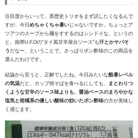
注目度からいって、黒歴史トリオをまず試したくなるんで
すが、今日
めちゃくちゃ暑い
じゃないですか。ちょっとア
ツアツのスープから麺をすするのはシンドイな、というの
と、熱帯U.F.Oの”タイ風甘辛屋台ソース”も
汗とかヤバそ
う
だなー、ということで、さっぱりポン酢味のこの商品を
選んだわけです。
結論から言うと、正解でしたね。今日みたいな
酷暑レベル
の気温
だと、カップ焼そばを食べるにしても、
まとわりつ
くような甘辛のソース味よりも、醤油ベースのまろやかな
塩気と柑橘系の優しい酸味の効いたポン酢味
の方が美味し
く感じます。