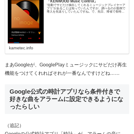
「KENWOOD Music Control」
”自動でサビだけ抽出してくれるミュージックプレイヤーア
プリ”があることは知っていたんですが、調べるのが面倒で
導入を先送りしていたんですね。で、先日、帰省で長時間
運転していた時に、1曲まるまるじゃなくて、かいつまん
で色んな曲を聴きたいな、とあ...
kametec.info
まあGoogleが、GooglePlayミュージックにサビだけ再生
機能をつけてくれればそれが一番なんですけどね……
Google公式の時計アプリなら条件付きで
好きな曲をアラームに設定できるようにな
ったらしい
（追記）
Googleの公式時計アプリ「時計」が、アラームの音に