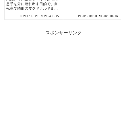
フトなんですが、その後三日坊
息子を外に連れ出す目的で、自
主に……ということは全くなく
転車で隣町のマクドナルドまで
て、ちょいちょい休みながらも
行ってきたんですね。夏は晴れ
5...
2017.08.23
2024.02.27
2019.09.20
2020.06.16
ても熱中症注意報で屋外で遊ば
せづらかったりしますが、自転
車はおすすめですよ。走ってい
れば風が当たるので、クールダ
スポンサーリンク
ウンできますから...