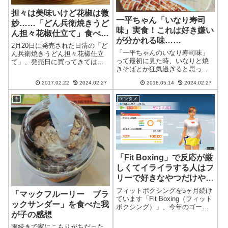
担々は美味いけど花椒は微
一平ちゃん「いなり寿司
妙……「どん兵衛焼きうど
味」実食！これは好き嫌い
ん担々花椒仕立て」食べて
が分かれる味……
みた
2月20日に発売された日清の「ど
「一平ちゃんのいなり寿司味」
ん兵衛焼きうどん担々花椒仕立
って最初に見た時、いなりと焼
て」、発売日に買ってきてはい
きそばとか狂気過ぎると思った
たんですが、同時発売の「どん
んですが、よく見たら焼きうど
兵衛焼きうどん旨塩だれゆず胡
2017.02.22
2024.02.27
2018.05.14
2024.02.27
んでした。うどん＋油揚げなら
椒仕立て」のほうが美味しかっ
それほどおかしくないか、と思
たので、こちらはしばらく放置
※
エンタメ
ったんですが、いなり寿司です
してました。たしか、このどん
からね……あまり食べたことの
兵衛の担々麺...
ない味であること...
「Fit Boxing」で反応が厳
しくてイライラする人はフ
リーで好きなやつだけやろ
う
フィットボクシングを5ヶ月続け
「マックフルーリー ブラ
ています「Fit Boxing（フィット
ックサンダー」を食べた我
ボクシング）」、今年のゴール
が子の感想
デンウィークに割引セールで買
ったニンテンドースイッチ用ソ
雨続きで家にこもりがちだった