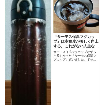
『サーモス保温マグカッ
プ』は幸福度が著しく向上
する。これがない人生なん
てもう考えられないレベル
サーモス保温マグカップがずっ
と欲しかった「サーモス保温マ
グカップ」買いました。ずっと
欲しかったんですが、壊れない
と買い替えない性格なので、な
かなか注文まで至らなかったん
ですよ。ちなみに、今まで使っ
ていたのはホームセンターで買
った安物の金属製...