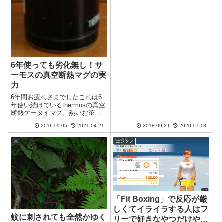
6年使っても劣化無し！サ
ーモスの真空断熱マグの実
力
6年間お疲れさまでしたこれは6
年使い続けているthermosの真空
断熱ケータイマグ。熱いお茶や
氷水を入れて、一晩経っても全
2016.09.05
2021.04.21
2018.09.20
2020.07.13
然温度が変わらないぐらい機能
的には充分なんですが、塗装が
※
エンタメ
はげたり、ところどころ凹んで
いたりと見栄えが悪いというこ
とで、...
「Fit Boxing」で反応が厳
しくてイライラする人はフ
蚊に刺されても全然かゆく
リーで好きなやつだけやろ