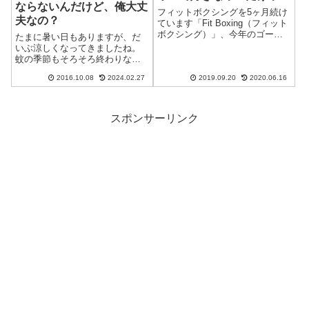
ならないんだけど、俺大丈
う
フィットボクシングを5ヶ月続け
夫なの？
ています「Fit Boxing（フィット
ボクシング）」、今年のゴール
たまに暑い日もありますが、だ
デンウィークに割引セールで買
いぶ涼しくなってきましたね。
ったニンテンドースイッチ用ソ
蚊の季節もそろそろ終わりなん
フトなんですが、その後三日坊
でしょうか？蚊の季節がいつか
主に……ということは全くなく
2016.10.08
2024.02.27
2019.09.20
2020.06.16
らいつなのか、実は良く分から
て、ちょいちょい休みながらも
ないんですよ。どうしてかって
5...
いうと、もう10数年くらい蚊に
刺されてないので、蚊の生態を
スポンサーリンク
忘れてしまった...